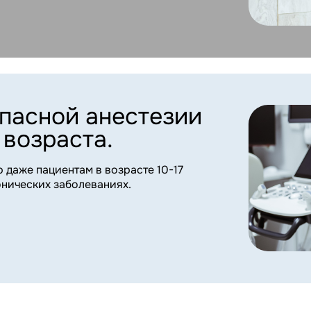
 что
ен
Важно замети
вовремя
Раннее обращение помогает
избежать осложнений и долг
лечения.
Отказ от пищи
более чем на сутки.