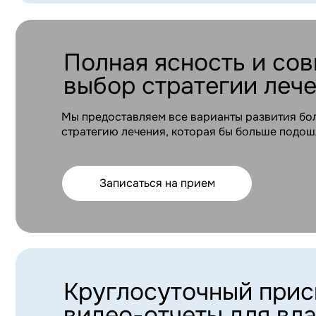
Круглосуточный присмот
видео-отчеты для владел
Мы присматриваем за питомцем 24/7, также мы запи
отчеты 1-2 раза в день чтобы вы не волновались за с
Записаться на прием
Элитное питание и 3-4 в