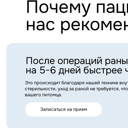
на 5-6 дней быстрее чем
Это происходит благодаря нашей технике внутрико
стерильности, уход за раной не требуется, что уско
вашего питомца.
Записаться на прием
Полная ясность и совме
выбор стратегии лечения
Мы предоставляем все варианты развития болезни и
стратегию лечения, которая бы больше подошла для
Записаться на прием