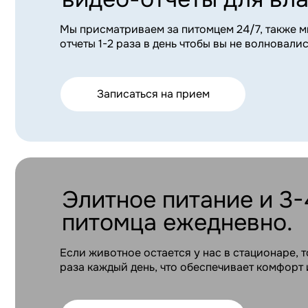
питомца ежедневно.
Если животное остается у нас в стационаре, то мы с
раза каждый день, что обеспечивает комфорт и подд
Записаться на прием
Более 4-х видов безопа
для питомцев любого во
Мы успешно и безопасно проводим анестезию даже п
лет и старше, при тяжелых патологиях или хроничес
Записаться на прием