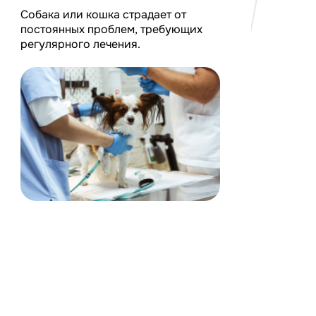
 приходят
ции