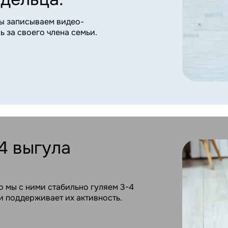
 ними стабильно гуляем 3-4
ерживает их активность.
сной анестезии
зраста.
ациентам в возрасте 10-17
ких заболеваниях.