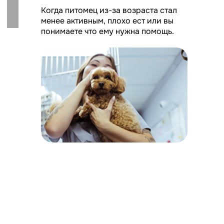
енты
95%
дуют?
Пациентов
к нам по
рекоменда
аживают