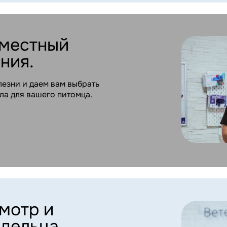
р и
ьца.
сываем видео-
воего члена семьи.
ыгула