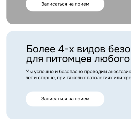
11 признаков,
питомцу нуж
осмотр
Повторяющаяся
Понос или запор
рвота более суток.
дольше дня.