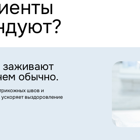
 обычно.
жных швов и
ряет выздоровление
стный
.
 даем вам выбрать
 вашего питомца.