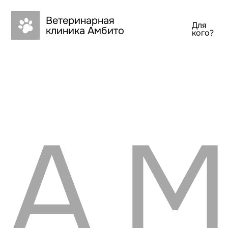
Ambito
Ветеринарная
Для
Преимущества
Для
Пр
Ус
Clinic
клиника Амбито
кого?
кого?
АМ