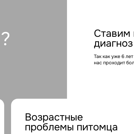
Ставим прави
диагноз в 100
Так как уже 6 лет каждый день 
нас проходит более 15 питомце
Возрастные
Хрон
проблемы питомца
боле
Когда питомец из-за возраста стал
Собака ил
менее активным, плохо ест или вы
постоянн
понимаете что ему нужна помощь.
регулярно