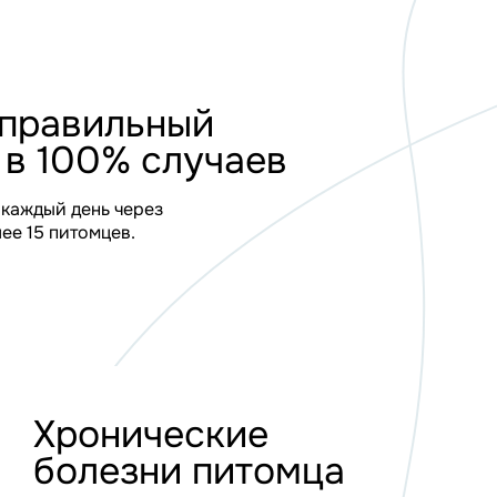
льный
% случаев
через
в.
ические
зни питомца
и кошка страдает от
ых проблем, требующих
го лечения.