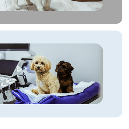
ть
ого