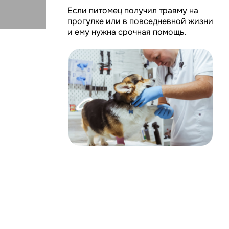
Почему паци
нас рекомен
После операций раны з